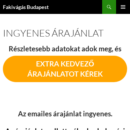
Kilépés
Keresés
Fakivágás Budapest
a
ELSŐDL
tartalomba
MENÜ
INGYENES ÁRAJÁNLAT
Részletesebb adatokat adok meg, és
EXTRA KEDVEZŐ
ÁRAJÁNLATOT KÉREK
Az emailes árajánlat ingyenes.