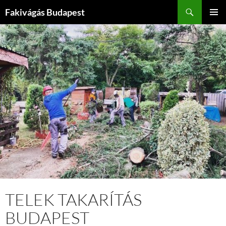
Kilépés
Keresés
Fakivágás Budapest
a
ELSŐDL
tartalomba
MENÜ
TELEK TAKARÍTÁS
BUDAPEST